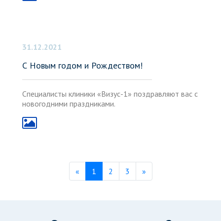
31.12.2021
С Новым годом и Рождеством!
Специалисты клиники «Визус-1» поздравляют вас с
новогодними праздниками.
Previous
Next
«
1
2
3
»